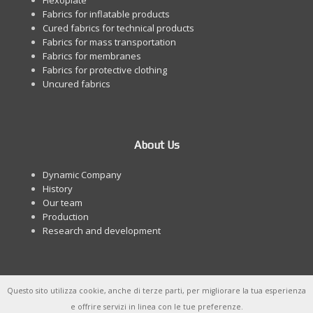
Flexoplate
Fabrics for inflatable products
Cured fabrics for technical products
Fabrics for mass transportation
Fabrics for membranes
Fabrics for protective clothing
Uncured fabrics
About Us
Dynamic Company
History
Our team
Production
Research and development
Questo sito utilizza cookie, anche di terze parti, per migliorare la tua esperienza
e offrire servizi in linea con le tue preferenze.