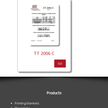
TT 2006 C
Go
Products
Printing blankets