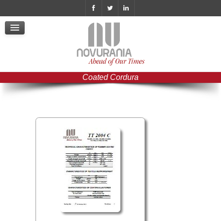
Cookie Policy
Policy Videosorveglianza
Whistleblowing
Informativa Privacy
Politica di Whistleblowing
Certificazione ISO 9001 ita
C
o
a
t
e
d
C
o
r
d
u
r
a